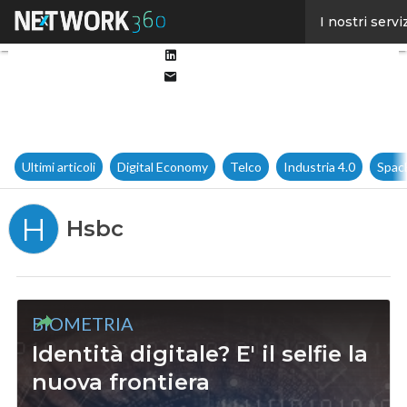
Facebook
I nostri servi
Twitter
Linkedin
Email
Ultimi articoli
Digital Economy
Telco
Industria 4.0
Spac
H
Hsbc
BIOMETRIA
Identità digitale? E' il selfie la
nuova frontiera