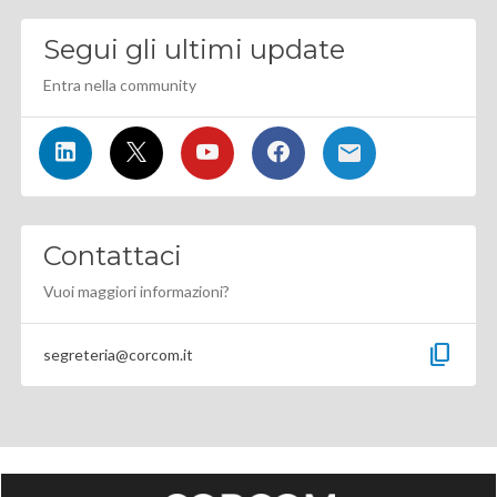
Segui gli ultimi update
Entra nella community
Contattaci
Vuoi maggiori informazioni?
content_copy
segreteria@corcom.it