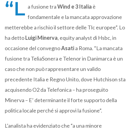
“L
a fusione tra
Wind e 3 Italia
è
fondamentale e la mancata approvazione
metterebbe a rischio il settore delle Tlc europee”. Lo
ha detto
Luigi Minerva
, equity analyst di Hsbc, in
occasione del convegno
Asati
a Roma. “La mancata
fusione tra TeliaSonera e Telenor in Danimarca è un
caso che non può rappresentare un valido
precedente Italia e Regno Unito, dove Hutchison sta
acquisendo O2 da Telefonica – ha proseguito
Minerva – E’ determinante il forte supporto della
politica locale perché si approvi la fusione”.
L’analista ha evidenziato che “a una minore