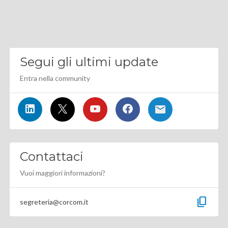
Segui gli ultimi update
Entra nella community
Contattaci
Vuoi maggiori informazioni?
content_copy
segreteria@corcom.it