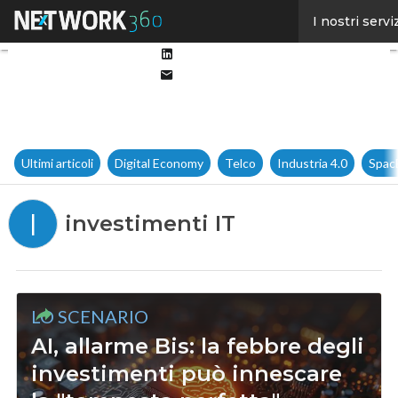
Facebook
I nostri servi
Twitter
Linkedin
Email
Ultimi articoli
Digital Economy
Telco
Industria 4.0
Spac
I
investimenti IT
LO SCENARIO
AI, allarme Bis: la febbre degli
investimenti può innescare