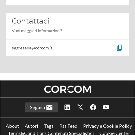
Contattaci
Vuoi maggiori informazioni?
content_copy
segreteria@corcom.it
Seguici
About
Autori
Tags
Rss Feed
Privacy e Cookie Policy
Terms&Conditions Contenuti Specialistici
Cookie Center