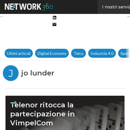
Facebook
I nostri servi
Twitter
Linkedin
Email
Ultimi articoli
Digital Economy
Telco
Industria 4.0
Spac
J
jo lunder
Telenor ritocca la
partecipazione in
VimpelCom