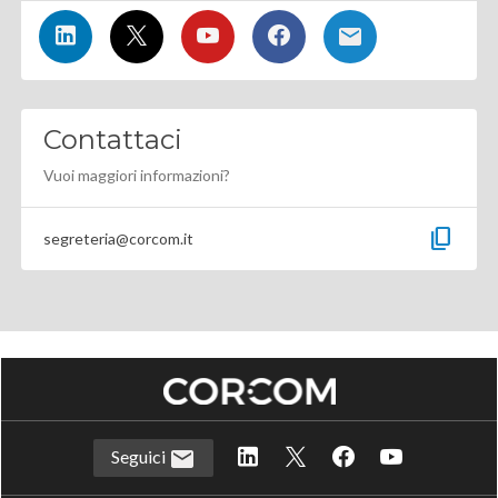
Contattaci
Vuoi maggiori informazioni?
content_copy
segreteria@corcom.it
Seguici