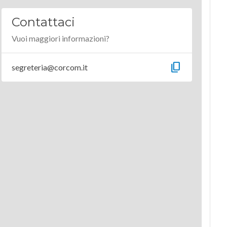
Contattaci
Vuoi maggiori informazioni?
content_copy
segreteria@corcom.it