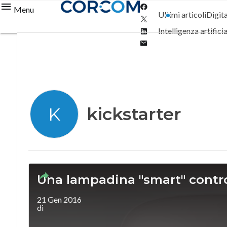
Facebook
Menu
Ultimi articoli
Digit
Twitter
Linkedin
Intelligenza artifici
Email
kickstarter
K
Una lampadina "smart" contro 
21 Gen 2016
di