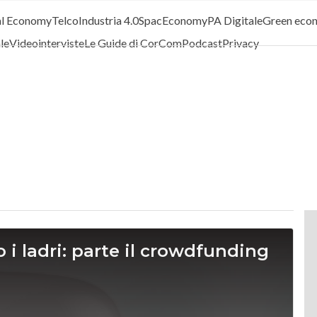
al Economy
Telco
Industria 4.0
SpacEconomy
PA Digitale
Green eco
ale
Videointerviste
Le Guide di CorCom
Podcast
Privacy
i ladri: parte il crowdfunding