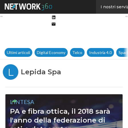
Facebook
I nostri servi
Twitter
Linkedin
Email
Ultimi articoli
Digital Economy
Telco
Industria 4.0
Spac
L
Lepida Spa
L’INTESA
PA e fibra ottica, il 2018 sarà
l'anno della federazione di