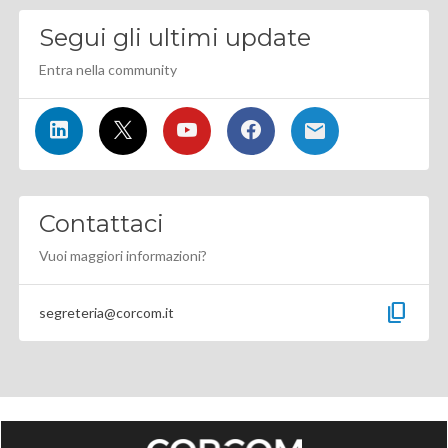
Segui gli ultimi update
Entra nella community
Contattaci
Vuoi maggiori informazioni?
content_copy
segreteria@corcom.it