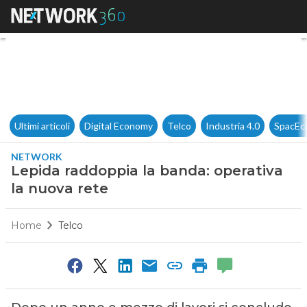
Lepida raddoppia la banda: op
Ultimi articoli
Digital Economy
Telco
Industria 4.0
SpacEc
NETWORK
Lepida raddoppia la banda: operativa
la nuova rete
Home
Telco