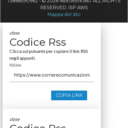
13868590962 - © 2026 Nextwork360. ALL RIGHTS
RESERVED. ISP AWS
Mappa del sito
close
Codice Rss
Clicca sul pulsante per copiare il link RSS
negli appunti.
RSS link
COPIA LINK
close