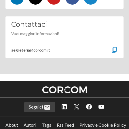
Contattaci
Vuoi maggiori informazioni?
content_copy
segreteria@corcom.it
Seguici
About
Autori
Tags
Rss Feed
Privacy e Cookie Policy