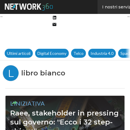
Facebook
I nostri servi
Twitter
Linkedin
Email
Ultimi articoli
Digital Economy
Telco
Industria 4.0
Spac
L
libro bianco
L'INIZIATIVA
Raee, stakeholder in pressing
sul governo: "Ecco i 32 step-