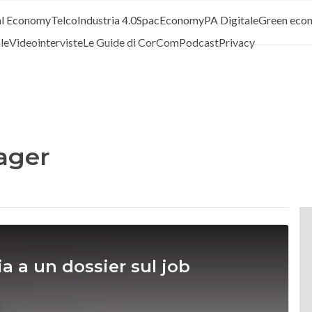
al Economy
Telco
Industria 4.0
SpacEconomy
PA Digitale
Green eco
ale
Videointerviste
Le Guide di CorCom
Podcast
Privacy
ager
a a un dossier sul job