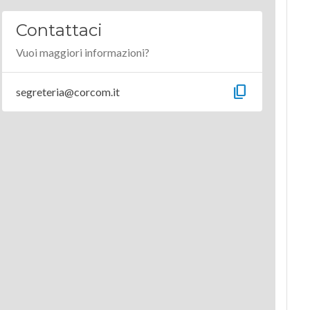
Contattaci
Vuoi maggiori informazioni?
content_copy
segreteria@corcom.it