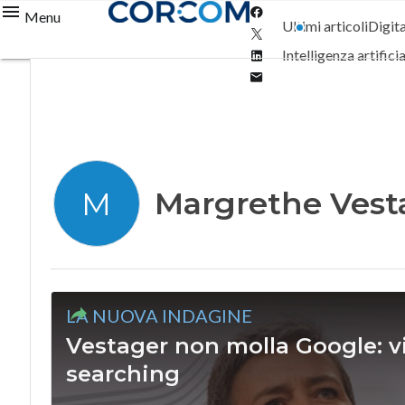
Facebook
Menu
Ultimi articoli
Digit
Twitter
Linkedin
Intelligenza artifici
Email
Margrethe Vest
M
LA NUOVA INDAGINE
Vestager non molla Google: vi
searching