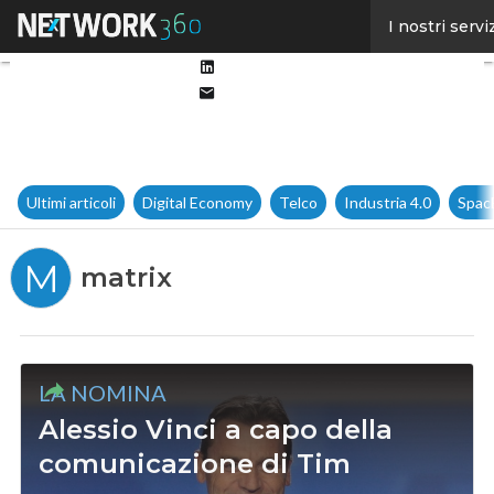
Facebook
I nostri servi
Twitter
Linkedin
Email
Ultimi articoli
Digital Economy
Telco
Industria 4.0
Spac
M
matrix
LA NOMINA
Alessio Vinci a capo della
comunicazione di Tim