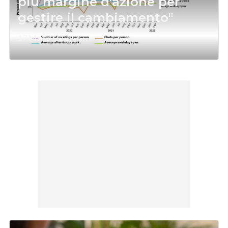
più margine d'azione per
gestire il cambiamento"
17 Mar 2022