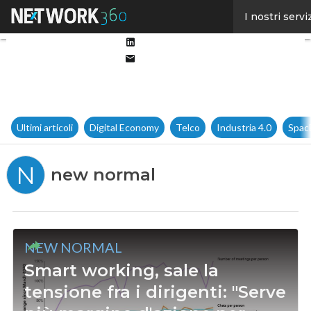
Facebook
I nostri servi
Twitter
Linkedin
Email
Ultimi articoli
Digital Economy
Telco
Industria 4.0
Spac
N
new normal
NEW NORMAL
Smart working, sale la
tensione fra i dirigenti: "Serve