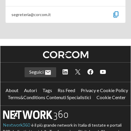
content_copy
segreteria@corcom.it
Seguici
About
Autori
Tags
Rss Feed
Privacy e Cookie Policy
Terms&Conditions Contenuti Specialistici
Cookie Center
Nextwork360
è il più grande network in Italia di testate e portali