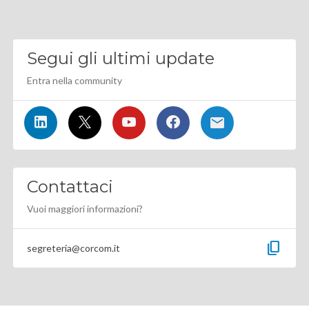
Segui gli ultimi update
Entra nella community
Contattaci
Vuoi maggiori informazioni?
content_copy
segreteria@corcom.it