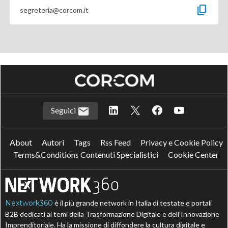
content_copy
segreteria@corcom.it
Seguici
About
Autori
Tags
Rss Feed
Privacy e Cookie Policy
Terms&Conditions Contenuti Specialistici
Cookie Center
Nextwork360
è il più grande network in Italia di testate e portali
B2B dedicati ai temi della Trasformazione Digitale e dell’Innovazione
Imprenditoriale. Ha la missione di diffondere la cultura digitale e