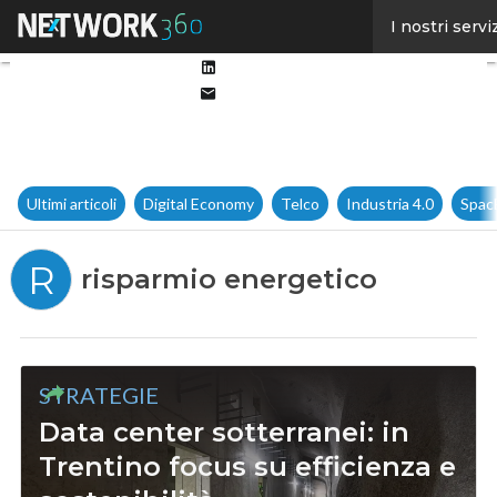
Facebook
I nostri servi
Twitter
Linkedin
Email
Ultimi articoli
Digital Economy
Telco
Industria 4.0
Spac
R
risparmio energetico
STRATEGIE
Data center sotterranei: in
Trentino focus su efficienza e