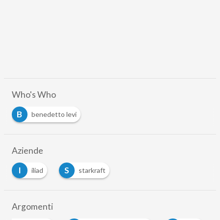
Who's Who
B
benedetto levi
Aziende
I
S
iliad
starkraft
…
Argomenti