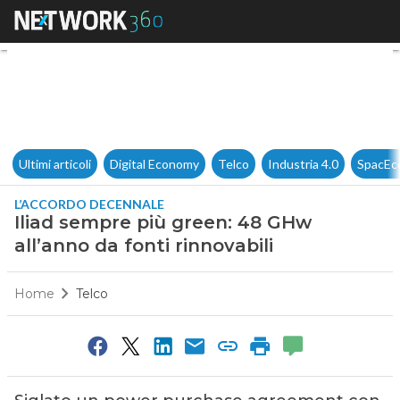
Iliad sempre più green: 48 GHw
Ultimi articoli
Digital Economy
Telco
Industria 4.0
SpacEc
L’ACCORDO DECENNALE
Iliad sempre più green: 48 GHw
all’anno da fonti rinnovabili
Home
Telco