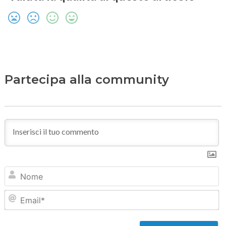
Partecipa alla community
N
Em