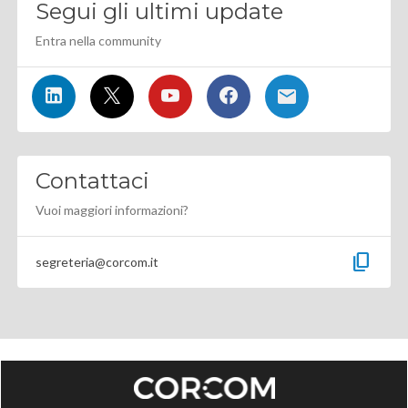
Segui gli ultimi update
Entra nella community
Contattaci
Vuoi maggiori informazioni?
content_copy
segreteria@corcom.it