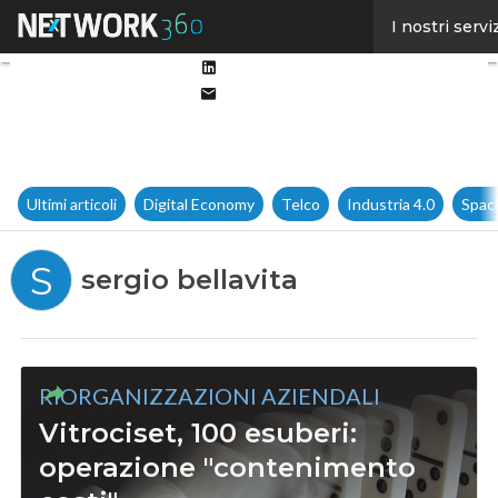
Facebook
I nostri servi
Twitter
Linkedin
Email
Ultimi articoli
Digital Economy
Telco
Industria 4.0
Spac
S
sergio bellavita
RIORGANIZZAZIONI AZIENDALI
Vitrociset, 100 esuberi:
operazione "contenimento