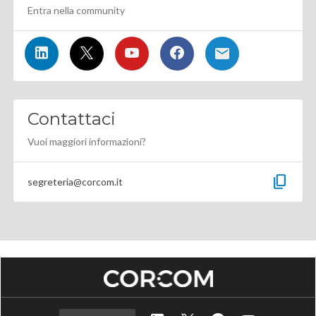
Entra nella community
Contattaci
Vuoi maggiori informazioni?
content_copy
segreteria@corcom.it