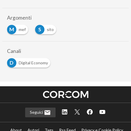
Argomenti
M
S
mef
sito
Canali
D
Digital Economy
Seguici
About
Autori
Tags
Rss Feed
Privacy e Cookie Policy