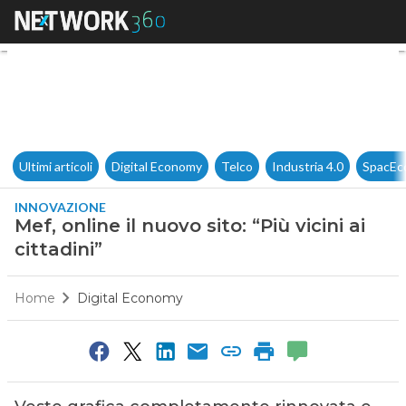
Mef, online il nuovo sito: “Più v
Ultimi articoli
Digital Economy
Telco
Industria 4.0
SpacEc
INNOVAZIONE
Mef, online il nuovo sito: “Più vicini ai
cittadini”
Home
Digital Economy