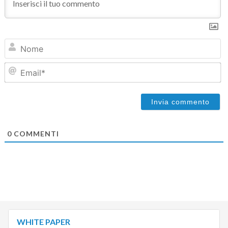
N
Em
0
COMMENTI
WHITE PAPER