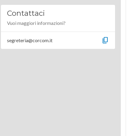
Contattaci
Vuoi maggiori informazioni?
content_copy
segreteria@corcom.it