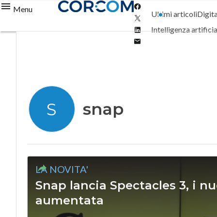
Facebook
Menu
Ultimi articoli
Digit
Twitter
Linkedin
Intelligenza artifici
Email
snap
S
LA NOVITA'
Snap lancia Spectacles 3, i nuo
aumentata