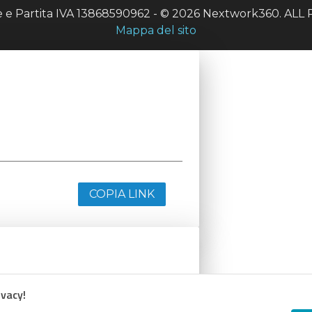
le e Partita IVA 13868590962 - © 2026 Nextwork360. A
Mappa del sito
COPIA LINK
ivacy!