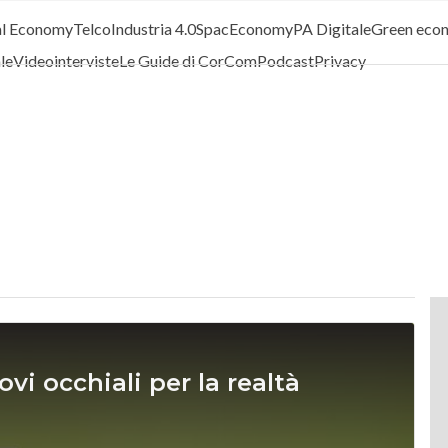
al Economy
Telco
Industria 4.0
SpacEconomy
PA Digitale
Green eco
ale
Videointerviste
Le Guide di CorCom
Podcast
Privacy
vi occhiali per la realtà