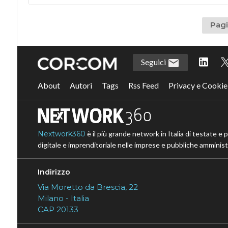
Pagi
Seguici
About
Autori
Tags
Rss Feed
Privacy e Cookie
Nextwork360
è il più grande network in Italia di testate e 
digitale e imprenditoriale nelle imprese e pubbliche amministr
Indirizzo
Via Moretto da Brescia, 22
Milano - Italia
CAP 20133