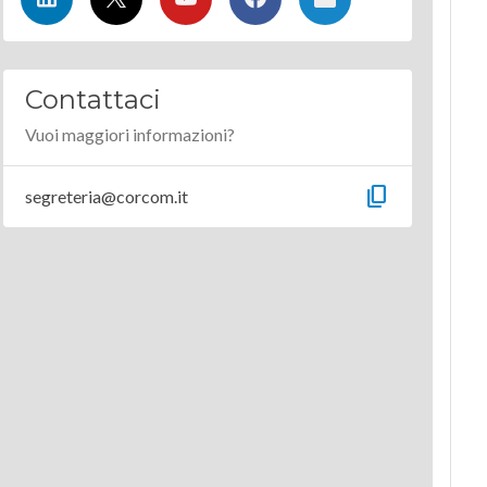
Contattaci
Vuoi maggiori informazioni?
content_copy
segreteria@corcom.it