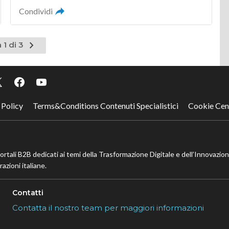
Condividi
Pagina
 1 di 3
successiva
 Policy
Terms&Conditions Contenuti Specialistici
Cookie Cen
portali B2B dedicati ai temi della Trasformazione Digitale e dell’Innovazio
azioni italiane.
Contatti
Contatta il nostro team per maggiori informazioni