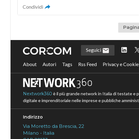
Condividi
Pagina
Seguici
About
Autori
Tags
Rss Feed
Privacy e Cookie
Nextwork360
è il più grande network in Italia di testate e 
digitale e imprenditoriale nelle imprese e pubbliche amministr
Indirizzo
Via Moretto da Brescia, 22
Milano - Italia