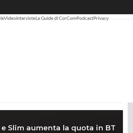
al Economy
Telco
Industria 4.0
SpacEconomy
PA Digitale
Green eco
ale
Videointerviste
Le Guide di CorCom
Podcast
Privacy
e e Slim aumenta la quota in BT