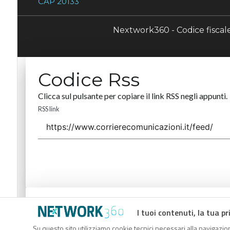
CAP 20133
Nextwork360 - Codice fisca
Codice Rss
Clicca sul pulsante per copiare il link RSS negli appunti.
RSS link
Codice Rss
I tuoi contenuti, la tua pr
Clicca sul pulsante per copiare il link RSS negli appunti.
Su questo sito utilizziamo cookie tecnici necessari alla navigazion