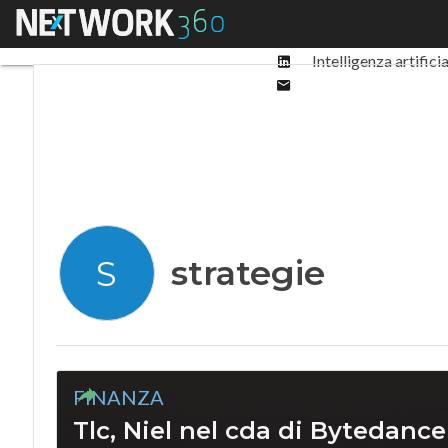
Facebook
Menu
Ultimi articoli
Digit
Twitter
Linkedin
Intelligenza artifici
Email
strategie
S
FINANZA
Tlc, Niel nel cda di Bytedanc