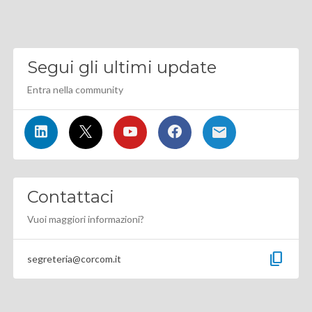
Segui gli ultimi update
Entra nella community
Contattaci
Vuoi maggiori informazioni?
content_copy
segreteria@corcom.it