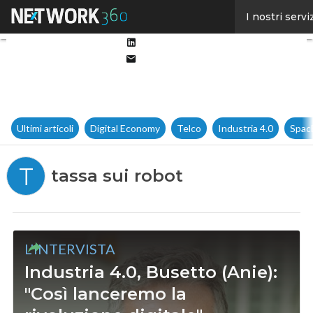
Facebook
I nostri servi
Twitter
Linkedin
Email
Ultimi articoli
Digital Economy
Telco
Industria 4.0
Spac
T
tassa sui robot
L'INTERVISTA
Industria 4.0, Busetto (Anie):
"Così lanceremo la