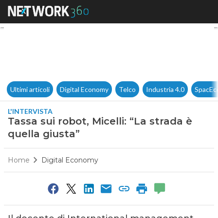
Tassa sui robot, Micelli: “La st
Ultimi articoli
Digital Economy
Telco
Industria 4.0
SpacEc
L'INTERVISTA
Tassa sui robot, Micelli: “La strada è
quella giusta”
Home
Digital Economy