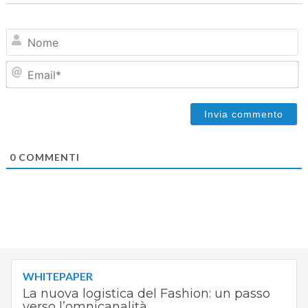
N
Em
0
COMMENTI
WHITEPAPER
La nuova logistica del Fashion: un passo
verso l’omnicanalità