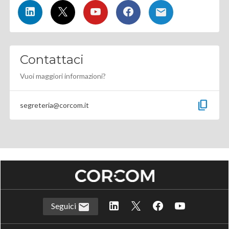
Contattaci
Vuoi maggiori informazioni?
content_copy
segreteria@corcom.it
Seguici