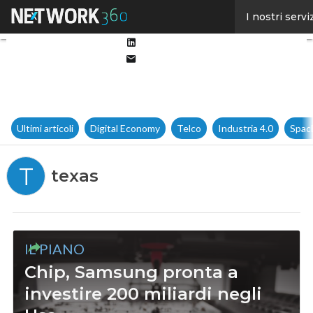
Facebook
I nostri servi
Twitter
Linkedin
Email
Ultimi articoli
Digital Economy
Telco
Industria 4.0
Spac
T
texas
IL PIANO
Chip, Samsung pronta a
investire 200 miliardi negli