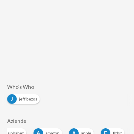
Who's Who
J
jeff bezos
Aziende
A
A
A
F
alphabet
amazon
apple
fitbit