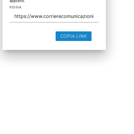
appunti.
RSS link
COPIA LINK