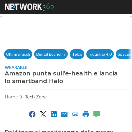
Amazon punta sull’e-health e
Ultimi articoli
Digital Economy
Telco
Industria 4.0
SpacEc
WEARABLE
Amazon punta sull’e-health e lancia
lo smartband Halo
Home
Tech Zone