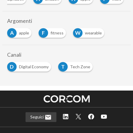
Argomenti
A
F
W
apple
fitness
wearable
Canali
D
T
Digital Economy
Tech Zone
Seguici