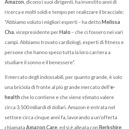
Amazon
, dicono i suoi dirigenti, ha investito anni di
ricerca e molti soldi e tempo per realizzare il bracciale:
“Abbiamo voluto i migliori esperti – ha detto
Melissa
Cha
, vicepresidente per
Halo
– che ci fossero nei vari
campi. Abbiamo trovato cardiologi, esperti di fitness e
persone che hanno speso tutta la loro carriera a
studiare il sonno e il benessere”.
Il mercato degli indossabili, per quanto grande, è solo
una briciola di fronte al più grande mercato dell’
e-
health
che lo contiene e che viene stimato valere
circa 3.500 miliardi di dollari. Amazon è entrata nel
settore circa cinque anni fa, lavorando a un’offerta
chiamata
Amazon
Care
, ed si è alleata con
Berkshire