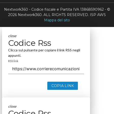
Nextwork360 - Codice fiscale e Partita IVA 13868590962 - ©
2026 Nextwork360. ALL RIGHTS RESERVED. ISP AWS
Mappa del sito
close
Codice Rss
Clicca sul pulsante per copiare il link RSS negli
appunti.
RSS link
COPIA LINK
close
Codice Rss