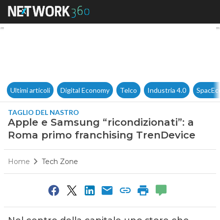
Apple e Samsung “ricondizion
Ultimi articoli
Digital Economy
Telco
Industria 4.0
SpacEc
TAGLIO DEL NASTRO
Apple e Samsung “ricondizionati”: a
Roma primo franchising TrenDevice
Home
Tech Zone