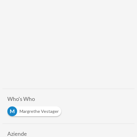
Who's Who
M
Margrethe Vestager
Aziende