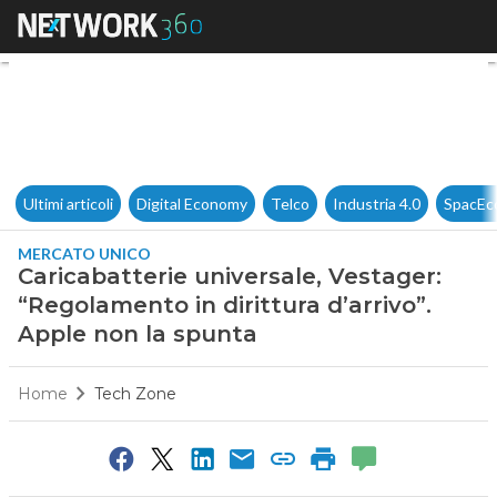
Caricabatterie universale, Ves
Ultimi articoli
Digital Economy
Telco
Industria 4.0
SpacEc
MERCATO UNICO
Caricabatterie universale, Vestager:
“Regolamento in dirittura d’arrivo”.
Apple non la spunta
Home
Tech Zone