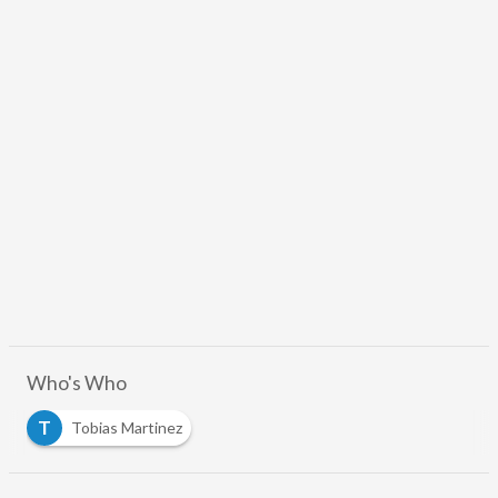
Who's Who
T
Tobias Martinez