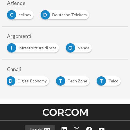
Aziende
C
D
cellnex
Deutsche Telekom
…
Argomenti
I
O
infrastrutture di rete
olanda
…
Canali
D
T
T
Digital Economy
Tech Zone
Telco
…
Seguici