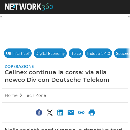
Cellnex continua la corsa: v
Ultimi articoli
Digital Economy
Telco
Industria 4.0
SpacEc
L'OPERAZIONE
Cellnex continua la corsa: via alla
newco Div con Deutsche Telekom
Home
Tech Zone