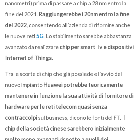
nanometri) prima di passare a chip a 28 nm entro la
fine del 2021.
Raggiungerebbe i 20nm entro la fine
del 2022
, consentendo all’azienda di rifornire anche
le nuove reti
5G
. Lo stabilmento sarebbe abbastanza
avanzato da realizzare
chip per smart Tv e dispositivi
Internet of Things.
Tra le scorte di chip che già possiede e l’avvio del
nuovo impianto
Huawei potrebbe teoricamente
mantenere in funzione la sua attività di fornitore di
hardware per le reti telecom quasi senza
contraccolpi
sul business, dicono le fonti del FT.
I
chip della società cinese sarebbero inizialmente
molto meno avanzati rispetto a quelli dei