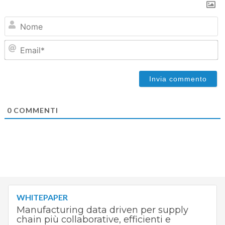
N
Em
0
COMMENTI
WHITEPAPER
Manufacturing data driven per supply
chain più collaborative, efficienti e