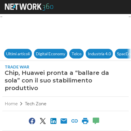
Chip, Huawei pronta a “ballare
Ultimi articoli
Digital Economy
Telco
Industria 4.0
SpacEc
TRADE WAR
Chip, Huawei pronta a “ballare da
sola” con il suo stabilimento
produttivo
Home
Tech Zone