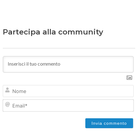
Partecipa alla community
N
Em