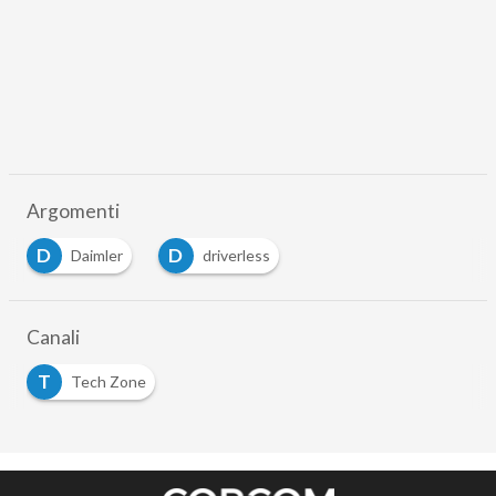
Argomenti
D
D
Daimler
driverless
Canali
T
Tech Zone