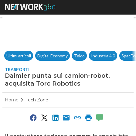
Daimler punta sui camion-rob
Ultimi articoli
Digital Economy
Telco
Industria 4.0
SpacEc
TRASPORTI
Daimler punta sui camion-robot,
acquisita Torc Robotics
Home
Tech Zone