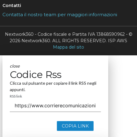
Contatti
Contatta il nostro team per maggiori informazioni
Nextwork360 - Codice fiscale e Partita IVA 13868590962 - ©
2026 Nextwork360. ALL RIGHTS RESERVED. ISP AWS
Mappa del sito
close
Codice Rss
Clicca sul pulsante per copiare il link RSS negli
appunti.
RSS link
COPIA LINK