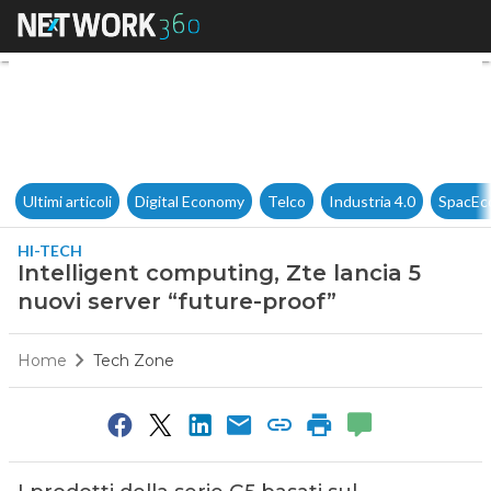
Intelligent computing, Zte lan
Ultimi articoli
Digital Economy
Telco
Industria 4.0
SpacEc
HI-TECH
Intelligent computing, Zte lancia 5
nuovi server “future-proof”
Home
Tech Zone