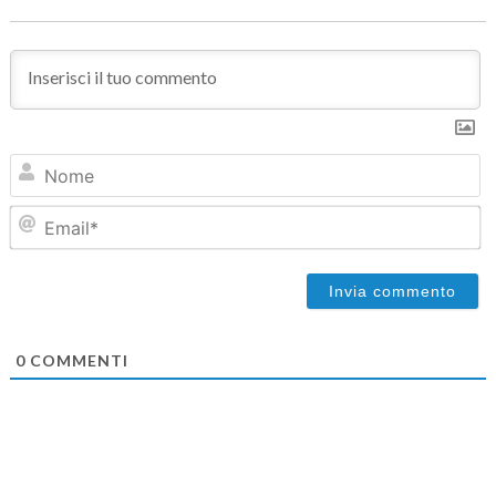
N
Em
0
COMMENTI