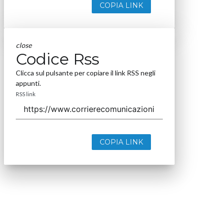
COPIA LINK
close
Codice Rss
Clicca sul pulsante per copiare il link RSS negli
appunti.
RSS link
COPIA LINK