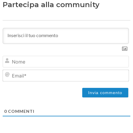
Partecipa alla community
N
Em
0
COMMENTI