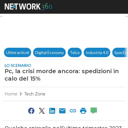
Pc, la crisi morde ancora: sped
Ultimi articoli
Digital Economy
Telco
Industria 4.0
SpacEc
LO SCENARIO
Pc, la crisi morde ancora: spedizioni in
calo del 15%
Home
Tech Zone