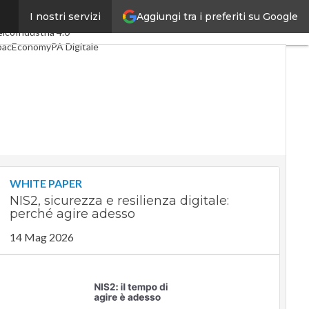
Aggiungi tra i preferiti su Google
I nostri servizi
timi articoli
Digital Economy
elco
Industria 4.0
pacEconomy
PA Digitale
reen economy
telligenza artificiale
ideointerviste
e Guide di CorCom
Podcast
ivacy
WHITE PAPER
NIS2, sicurezza e resilienza digitale:
perché agire adesso
14 Mag 2026