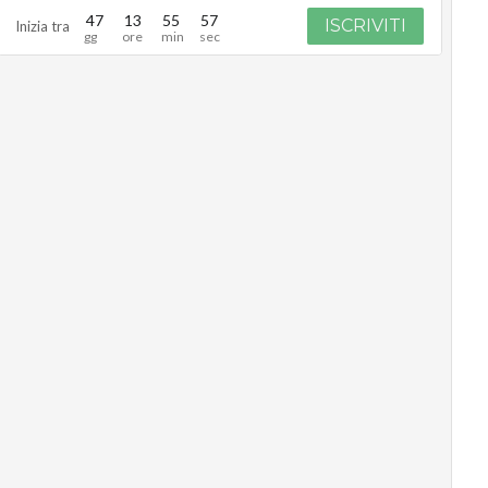
47
13
55
55
ISCRIVITI
Inizia tra