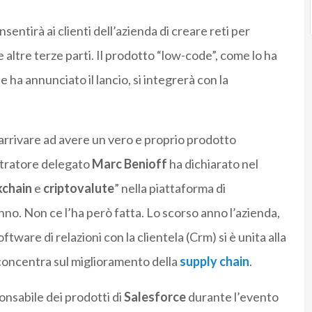
sentirà ai clienti dell’azienda di creare reti per
e altre terze parti. Il prodotto “low-code”, come lo ha
ha annunciato il lancio, si integrerà con la
 arrivare ad avere un vero e proprio prodotto
stratore delegato
Marc Benioff
ha dichiarato nel
kchain
e
criptovalute
” nella piattaforma di
no. Non ce l’ha però fatta. Lo scorso anno l’azienda,
tware di relazioni con la clientela (Crm) si è unita alla
i concentra sul miglioramento della
supply chain
.
onsabile dei prodotti di
Salesforce
durante l’evento