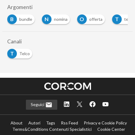
Argomenti
B
N
O
T
bundle
nomina
offerta
telco
Canali
T
Telco
Seguici
About
Autori
Tags
Rss Feed
Privacy e Cookie Policy
Terms&Conditions Contenuti Specialistici
Cookie Center