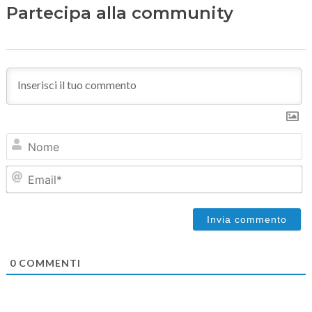
Partecipa alla community
N
Em
0
COMMENTI