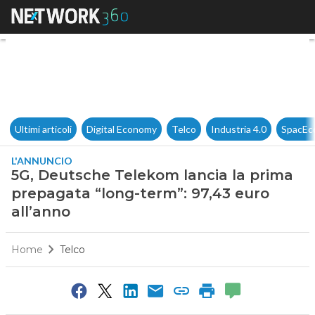
5G, Deutsche Telekom lancia l
Ultimi articoli
Digital Economy
Telco
Industria 4.0
SpacEc
L'ANNUNCIO
5G, Deutsche Telekom lancia la prima
prepagata “long-term”: 97,43 euro
all’anno
Home
Telco
0