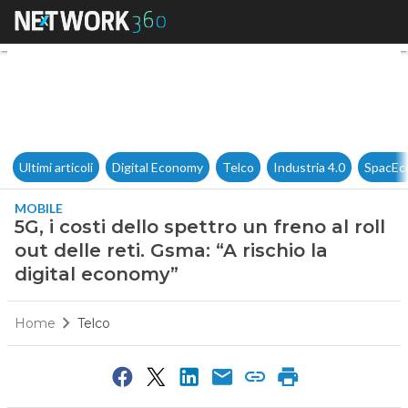
5G, i costi dello spettro un fre
Ultimi articoli
Digital Economy
Telco
Industria 4.0
SpacEc
MOBILE
5G, i costi dello spettro un freno al roll
out delle reti. Gsma: “A rischio la
digital economy”
Home
Telco