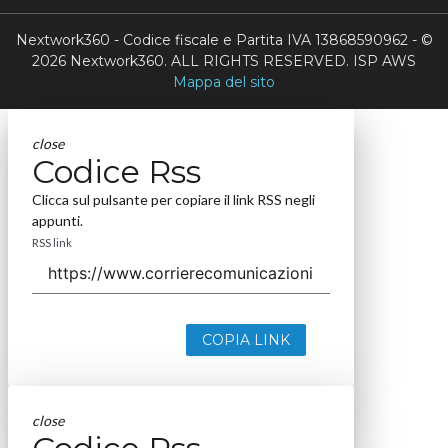
Nextwork360 - Codice fiscale e Partita IVA 13868590962 - ©
2026 Nextwork360. ALL RIGHTS RESERVED. ISP AWS
Mappa del sito
close
Codice Rss
Clicca sul pulsante per copiare il link RSS negli
appunti.
RSS link
COPIA LINK
close