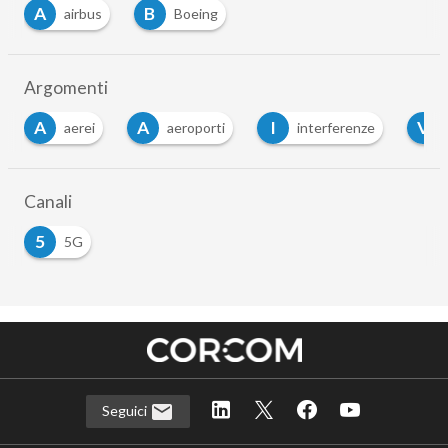
A
B
airbus
Boeing
Argomenti
A
A
I
V
aerei
aeroporti
interferenze
Canali
5
5G
Seguici