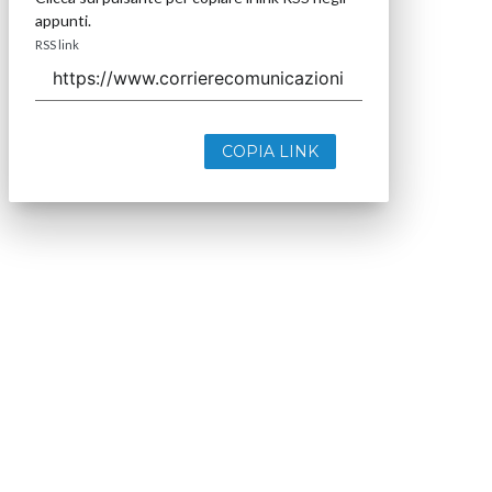
appunti.
RSS link
COPIA LINK