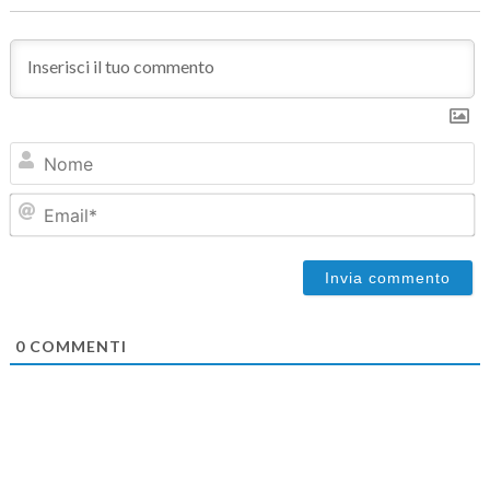
N
Em
0
COMMENTI