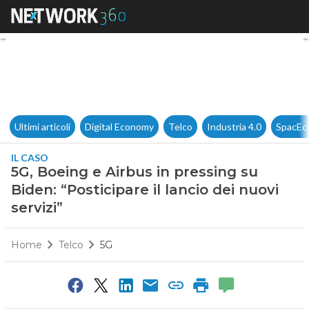
5G, Boeing e Airbus in pressing
Ultimi articoli
Digital Economy
Telco
Industria 4.0
SpacEc
IL CASO
5G, Boeing e Airbus in pressing su
Biden: “Posticipare il lancio dei nuovi
servizi”
Home
Telco
5G