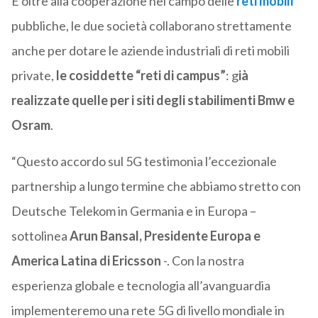
E oltre alla cooperazione nel campo delle
reti mobili
pubbliche, le due società collaborano strettamente
anche per dotare le aziende industriali di reti mobili
private,
le cosiddette “reti di campus”
: g
ià
realizzate quelle per i siti degli stabilimenti Bmw e
Osram
.
“Questo accordo sul 5G testimonia l’eccezionale
partnership a lungo termine che abbiamo stretto con
Deutsche Telekom in Germania e in Europa –
sottolinea
Arun Bansal, Presidente Europa e
America Latina di Ericsson
-. Con la nostra
esperienza globale e tecnologia all’avanguardia
implementeremo una rete 5G di livello mondiale in