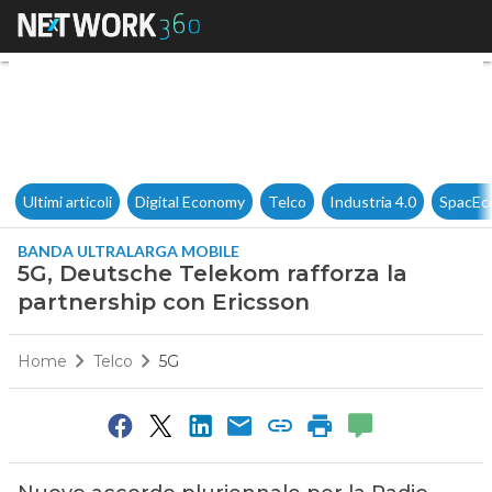
5G, Deutsche Telekom rafforza
Ultimi articoli
Digital Economy
Telco
Industria 4.0
SpacEc
BANDA ULTRALARGA MOBILE
5G, Deutsche Telekom rafforza la
partnership con Ericsson
Home
Telco
5G