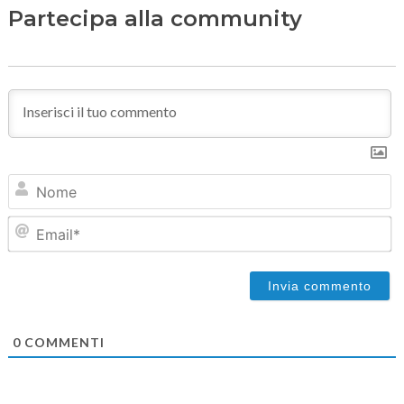
Partecipa alla community
N
Em
0
COMMENTI