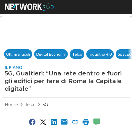
5G, Gualtieri: “Una rete dentro 
Ultimi articoli
Digital Economy
Telco
Industria 4.0
SpacEc
IL PIANO
5G, Gualtieri: “Una rete dentro e fuori
gli edifici per fare di Roma la Capitale
digitale”
Home
Telco
5G