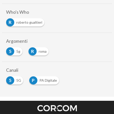
Who's Who
R
roberto gualtieri
Argomenti
5
R
5g
roma
Canali
5
P
5G
PA Digitale