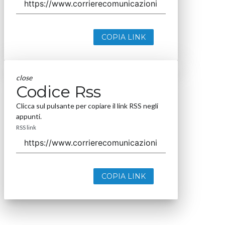
COPIA LINK
close
Codice Rss
Clicca sul pulsante per copiare il link RSS negli
appunti.
RSS link
COPIA LINK