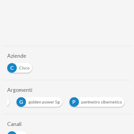
Aziende
C
Cisco
Argomenti
G
P
5g
golden power 5g
perimetro cibernetico
Canali