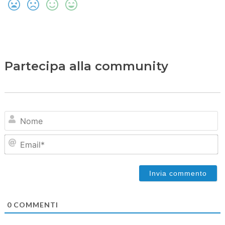
Partecipa alla community
N
Em
0
COMMENTI