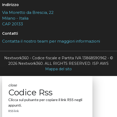
Indirizzo
Via Moretto da Brescia, 22
Milano - Italia
CAP 20133
Contatti
Contatta il nostro team per maggiori informazioni
Nextwork360 - Codice fiscale e Partita IVA 13868590962 - ©
2026 Nextwork360. ALL RIGHTS RESERVED. ISP AWS
Mappa del sito
close
Codice Rss
Clicca sul pulsante per copiare il link RSS negli
appunti.
RSS link