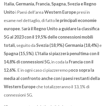
Italia, Germania, Francia, Spagna, Svezia e Regno
Unito
i Paesi dell’area
Western Europe
presi in
esame nel dettaglio, di fatto
le principali economie
europee
. S
arà il Regno Unito a guidare la classifica
5G al 2023 con il 19,5% delle connessioni mobili
totali,
seguito da
Svezia (18,9%)
Germania (18,4%)
e
Spagna (15,5%)
.
L’Italia si piazzerà penultima con il
14,8% di connessioni 5G,
in coda la
Francia con il
12,6%
. E in ogni caso ci piazzeremo p
oco sopra la
media al confronto anche con i paesi restanti della
Western Europe
che totalizzeranno il 13,1% di
connessioni 5G.