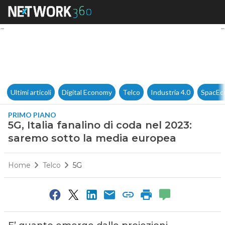
5G, Italia fanalino di coda n
Ultimi articoli
Digital Economy
Telco
Industria 4.0
SpacEc
PRIMO PIANO
5G, Italia fanalino di coda nel 2023:
saremo sotto la media europea
Home
Telco
5G