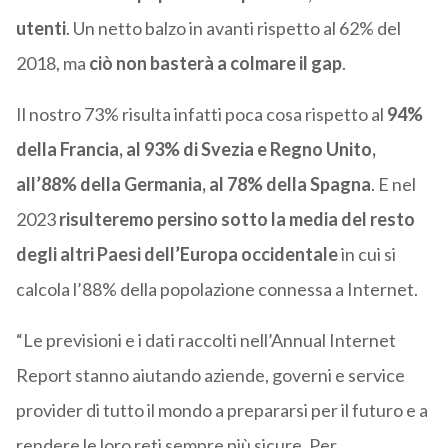
utenti
. Un netto balzo in avanti rispetto al 62% del
2018, ma
ciò non basterà a colmare il gap
.
Il nostro 73% risulta infatti poca cosa rispetto al
94%
della Francia, al 93% di Svezia e Regno Unito,
all’88% della Germania, al 78% della Spagna
. E nel
2023
risulteremo persino sotto la media del resto
degli altri Paesi dell’Europa occidentale
in cui si
calcola l’88% della popolazione connessa a Internet.
“Le previsioni e i dati raccolti nell’Annual Internet
Report stanno aiutando aziende, governi e service
provider di tutto il mondo a prepararsi per il futuro e a
rendere le loro reti sempre più sicure. Per