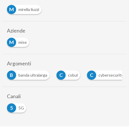
M
mirella liuzzi
Aziende
M
mise
Argomenti
C
C
D
cobul
cybersecurity
digital divide
…
Canali
5
5G