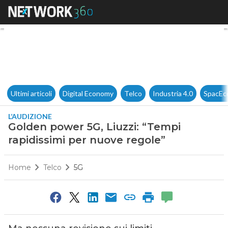
Golden power 5G, Liuzzi: “Tem
Ultimi articoli
Digital Economy
Telco
Industria 4.0
SpacEc
L’AUDIZIONE
Golden power 5G, Liuzzi: “Tempi
rapidissimi per nuove regole”
Home
Telco
5G