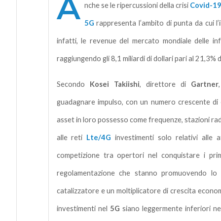
A
nche se le ripercussioni della crisi
Covid-1
5G
rappresenta l’ambito di punta da cui l
infatti, le revenue del mercato mondiale delle in
raggiungendo gli 8,1 miliardi di dollari pari al 21,3%
Secondo
Kosei Takiishi
, direttore di
Gartner
guadagnare impulso, con un numero crescente di o
asset in loro possesso come frequenze, stazioni ra
alle reti
Lte/4G
investimenti solo relativi alle
competizione tra opertori nel conquistare i pri
regolamentazione che stanno promuovendo lo 
catalizzatore e un moltiplicatore di crescita economi
investimenti nel
5G
siano leggermente inferiori nel