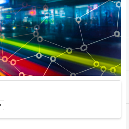
5
5g
i