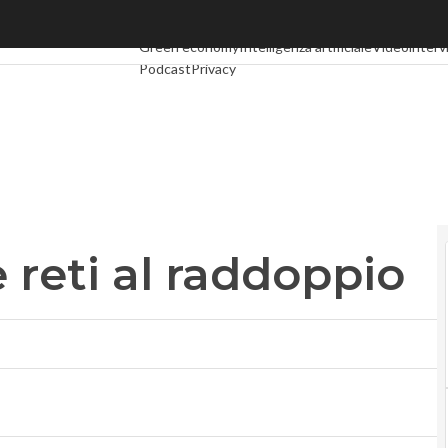
eti al raddoppio
Ultimi articoli
Digital Economy
Telco
Industria 4.0
S
Green economy
Intelligenza artificiale
Videointerv
Podcast
Privacy
 reti al raddoppio