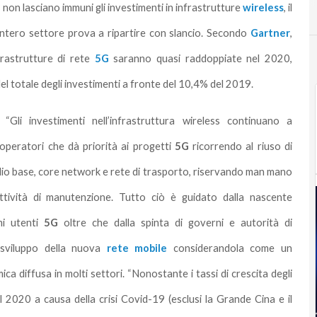
9
non lasciano immuni gli investimenti in infrastrutture
wireless
, il
’intero settore prova a ripartire con slancio. Secondo
Gartner
,
frastrutture di rete
5G
saranno quasi raddoppiate nel 2020,
 del totale degli investimenti a fronte del 10,4% del 2019.
, “Gli investimenti nell’infrastruttura wireless continuano a
peratori che dà priorità ai progetti
5G
ricorrendo al riuso di
dio base, core network e rete di trasporto, riservando man mano
 attività di manutenzione. Tutto ciò è guidato dalla nascente
mi utenti
5G
oltre che dalla spinta di governi e autorità di
sviluppo della nuova
rete mobile
considerandola come un
ca diffusa in molti settori. “Nonostante i tassi di crescita degli
 2020 a causa della crisi Covid-19 (esclusi la Grande Cina e il