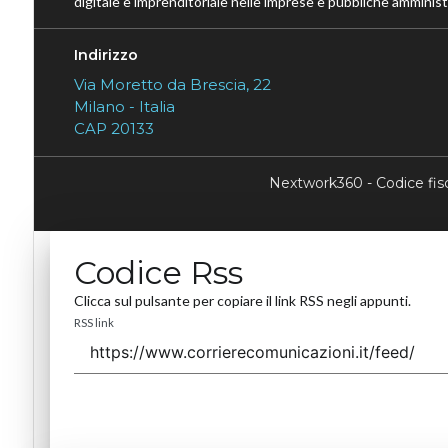
digitale e imprenditoriale nelle imprese e pubbliche amministr
Indirizzo
Via Moretto da Brescia, 22
Milano - Italia
CAP 20133
Nextwork360 - Codice fi
Codice Rss
Clicca sul pulsante per copiare il link RSS negli appunti.
RSS link