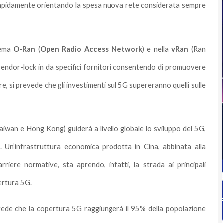
o rapidamente orientando la spesa nuova rete considerata sempre
stema
O-Ran
(
Open Radio Access Network
) e nella
vRan
(Ran
i vendor-lock in da specifici fornitori consentendo di promuovere
e, si prevede che gli investimenti sul 5G supereranno quelli sulle
Taiwan e Hong Kong) guiderà a livello globale lo sviluppo del 5G,
. Un’infrastruttura economica prodotta in Cina, abbinata alla
rriere normative, sta aprendo, infatti, la strada ai principali
ertura 5G.
revede che la copertura 5G raggiungerà il 95% della popolazione