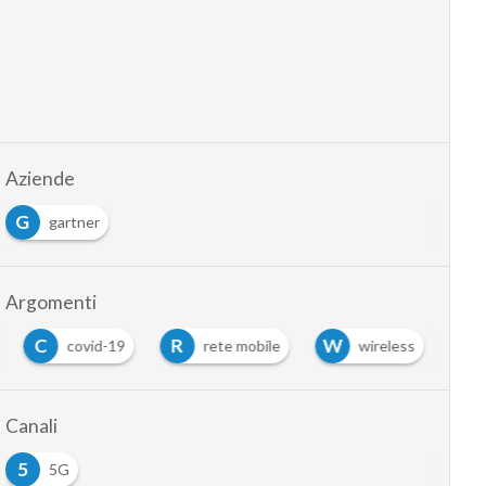
Aziende
G
gartner
Argomenti
C
R
W
covid-19
rete mobile
wireless
…
Canali
5
5G