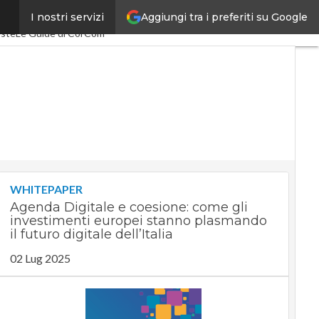
Aggiungi tra i preferiti su Google
I nostri servizi
pacEconomy
PA Digitale
iste
Le Guide di CorCom
WHITEPAPER
Agenda Digitale e coesione: come gli
investimenti europei stanno plasmando
il futuro digitale dell’Italia
02 Lug 2025