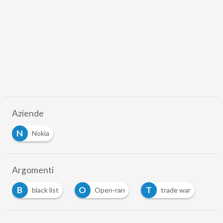
Aziende
N
Nokia
Argomenti
B
O
T
black list
Open-ran
trade war