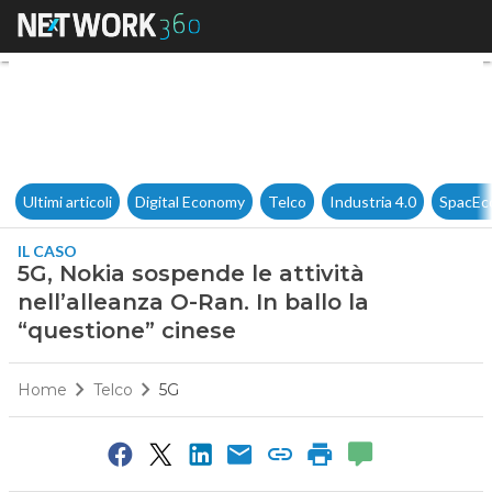
5G, Nokia sospende le attività
Ultimi articoli
Digital Economy
Telco
Industria 4.0
SpacEc
IL CASO
5G, Nokia sospende le attività
nell’alleanza O-Ran. In ballo la
“questione” cinese
Home
Telco
5G