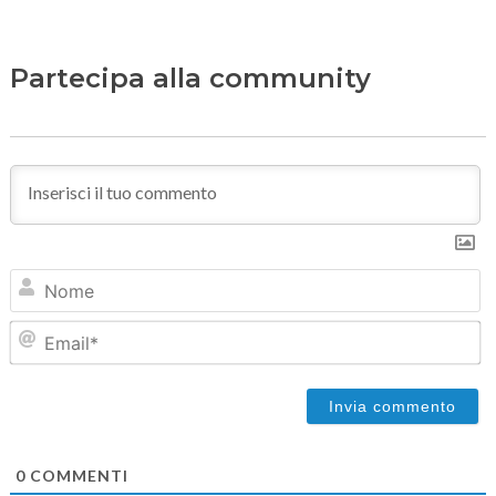
Partecipa alla community
N
Em
0
COMMENTI