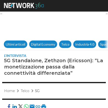
5G Standalone, Zethzon (Erics
Ultimi articoli
Digital Economy
Telco
Industria 4.0
Spac
L'INTERVISTA
5G Standalone, Zethzon (Ericsson): “La
monetizzazione passa dalla
connettività differenziata”
Home
Telco
5G