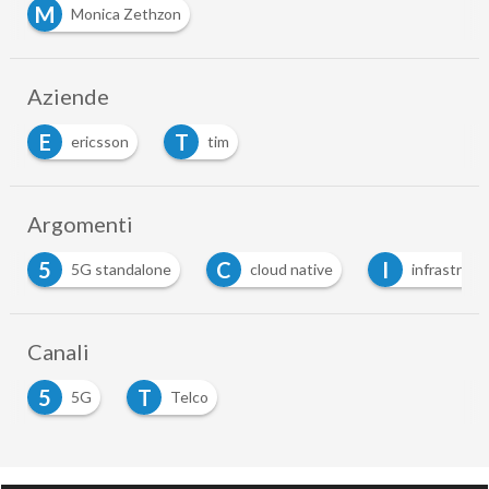
M
Monica Zethzon
Aziende
E
T
ericsson
tim
Argomenti
5
C
I
5G standalone
cloud native
infrastruttu
Canali
5
T
5G
Telco