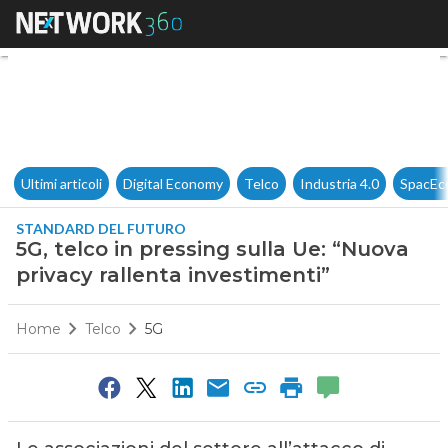
5G, telco in pressing sulla Ue
Ultimi articoli
Digital Economy
Telco
Industria 4.0
SpacEc
STANDARD DEL FUTURO
5G, telco in pressing sulla Ue: “Nuova
privacy rallenta investimenti”
Home
Telco
5G