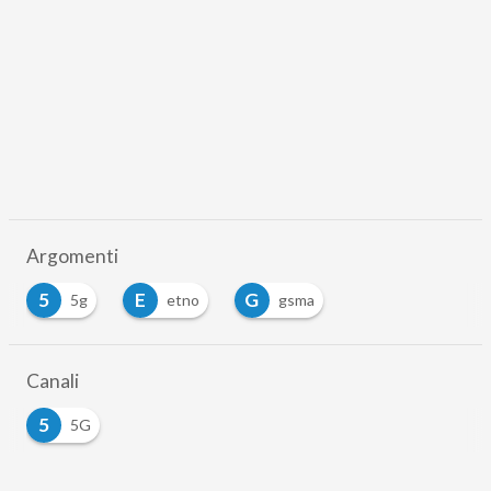
Argomenti
5
E
G
5g
etno
gsma
Canali
5
5G