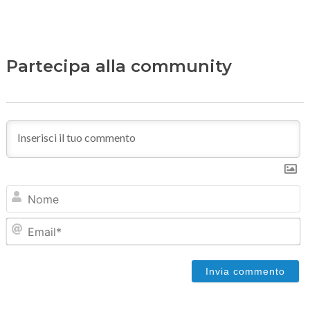
Partecipa alla community
N
Em