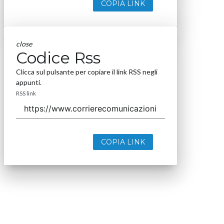
COPIA LINK
close
Codice Rss
Clicca sul pulsante per copiare il link RSS negli
appunti.
RSS link
COPIA LINK