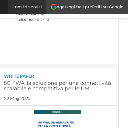
Aggiungi tra i preferiti su Google
milioni
I nostri servizi
Ultimi articoli
Digital Economy
Telco
Industria 4.0
SpacEconomy
PA Digitale
Green economy
Intelligenza
artificiale
Videointerviste
Le Guide di
CorCom
Podcast
Privacy
WHITE PAPER
5G FWA: la soluzione per una connettività
scalabile e competitiva per le PMI
22 Mag 2025