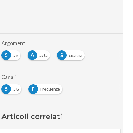
Argomenti
5
A
S
5g
asta
spagna
Canali
5
F
5G
Frequenze
Articoli correlati