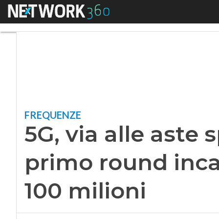
Menu
5G, via alle aste s
FREQUENZE
5G, via alle aste 
primo round inca
100 milioni