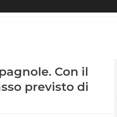
pagnole. Con il primo round incasso previsto di 100 
spagnole. Con il
sso previsto di