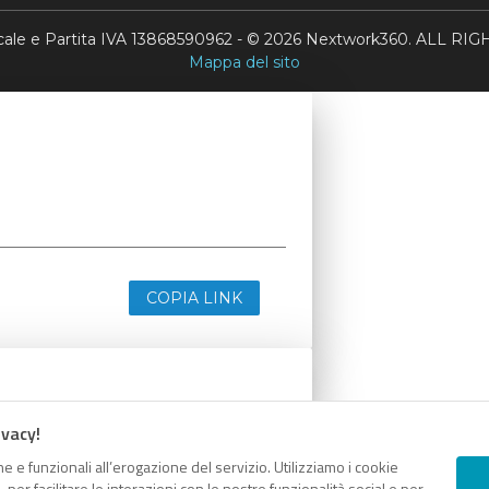
scale e Partita IVA 13868590962 - © 2026 Nextwork360. ALL 
Mappa del sito
COPIA LINK
ivacy!
e e funzionali all’erogazione del servizio. Utilizziamo i cookie
er facilitare le interazioni con le nostre funzionalità social e per