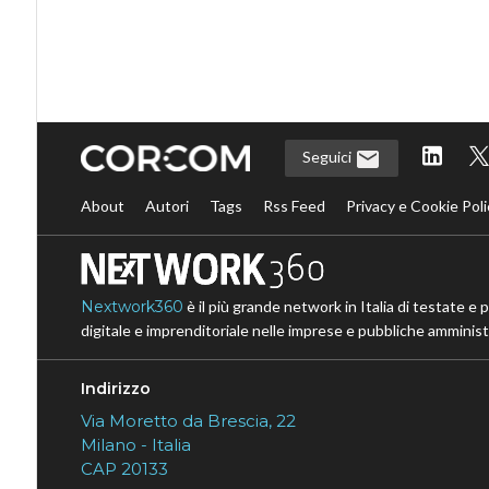
Seguici
About
Autori
Tags
Rss Feed
Privacy e Cookie Poli
Nextwork360
è il più grande network in Italia di testate e 
digitale e imprenditoriale nelle imprese e pubbliche amministr
Indirizzo
Via Moretto da Brescia, 22
Milano - Italia
CAP 20133