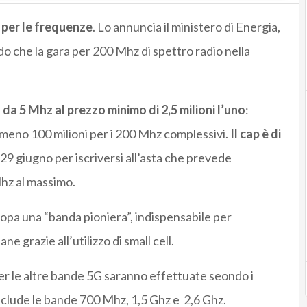
e per le frequenze
. Lo annuncia il ministero di Energia,
 che la gara per 200 Mhz di spettro radio nella
da 5 Mhz al prezzo minimo di 2,5 milioni l’uno
:
almeno 100 milioni per i 200 Mhz complessivi.
Il cap è di
 29 giugno per iscriversi all’asta che prevede
Mhz al massimo.
opa una “banda pioniera”, indispensabile per
 grazie all’utilizzo di small cell.
per le altre bande 5G saranno effettuate seondo i
include le bande 700 Mhz, 1,5 Ghz e 2,6 Ghz.