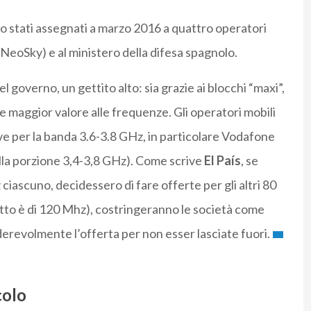
o stati assegnati a marzo 2016 a quattro operatori
 NeoSky) e al ministero della difesa spagnolo.
l governo, un gettito alto: sia grazie ai blocchi “maxi”,
ce maggior valore alle frequenze. Gli operatori mobili
ive per la banda 3.6-3.8 GHz, in particolare Vodafone
lla porzione 3,4-3,8 GHz). Come scrive
El Pa
í
s
, se
iascuno, decidessero di fare offerte per gli altri 80
tetto è di 120 Mhz), costringeranno le società come
evolmente l’offerta per non esser lasciate fuori.
colo