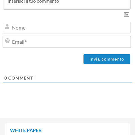
N
Em
0
COMMENTI
WHITE PAPER