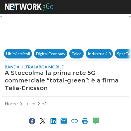
A Stoccolma la prima rete 5G 
Ultimi articoli
Digital Economy
Telco
Industria 4.0
SpacEc
BANDA ULTRALARGA MOBILE
A Stoccolma la prima rete 5G
commerciale “total-green”: è a firma
Telia-Ericsson
Home
Telco
5G