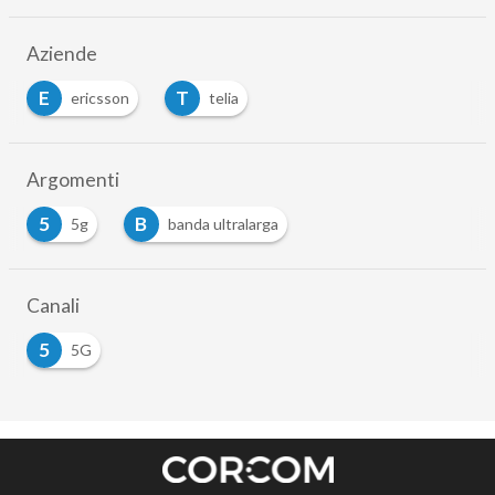
Aziende
E
T
ericsson
telia
Argomenti
5
B
5g
banda ultralarga
Canali
5
5G