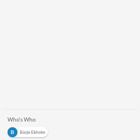
Who's Who
B
Börje Ekholm