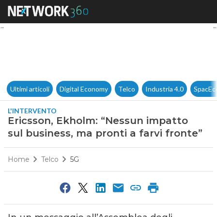
Ericsson, Ekholm: “Nessun impa
Ultimi articoli
Digital Economy
Telco
Industria 4.0
SpacEc
L'INTERVENTO
Ericsson, Ekholm: “Nessun impatto
sul business, ma pronti a farvi fronte”
Home
Telco
5G