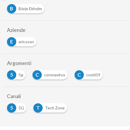
B
Börje Ekholm
Aziende
E
ericsson
Argomenti
5
C
C
5g
coronavirus
covid19
…
Canali
5
T
5G
Tech Zone
…