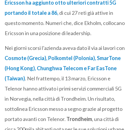
Ericsson ha aggiunto otto ulteriori contratti 5G
portando il totale a 86,
di cui 27 reti già attive in
questo momento. Numeri che, dice Ekholm, collocano
Ericsson in una posizione di leadership.
Nei giorni scorsi l’azienda aveva dato il via ai lavori con
Cosmote (Grecia), Polkomtel (Polonia), SmarTone
(Hong Kong), Chunghwa Telecom e Far EasTone
(Taiwan)
. Nel frattempo, il 13 marzo, Ericsson e
Telenor hanno attivato i primi servizi commerciali 5G
in Norvegia, nella città di Trondheim. Un risultato,
sottolinea Ericsson messo a segno grazie al progetto
portato avanti con Telenor.
Trondheim
, una città di
circa 200mila abitanti nota per le sue soluzioni urbane