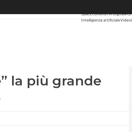
la più grande rete 5G al mondo
Ultimi articoli
Digital Econo
SpacEconomy
PA Digitale
Gr
Intelligenza artificiale
Videoi
Le Guide di CorCom
Podcas
” la più grande
o