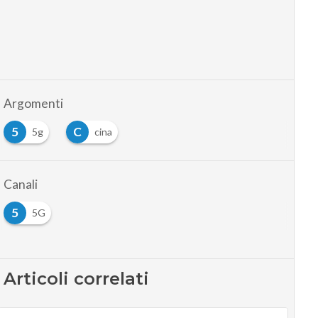
Argomenti
5
C
5g
cina
Canali
5
5G
Articoli correlati