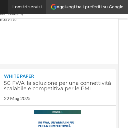
Aggiungi tra i preferiti su Google
I nostri servizi
my
Telco
Industria 4.0
een economy
nterviste
t
Privacy
WHITE PAPER
5G FWA: la soluzione per una connettività
scalabile e competitiva per le PMI
22 Mag 2025