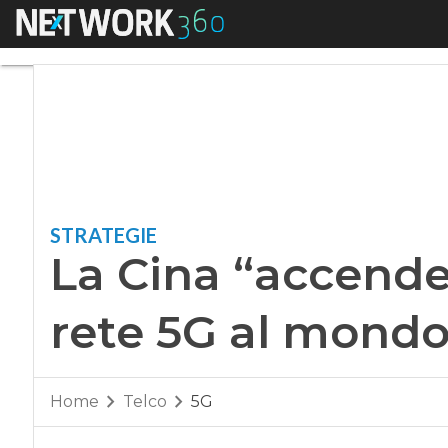
Menu
La Cina “accende” 
STRATEGIE
La Cina “accende
rete 5G al mond
Home
Telco
5G