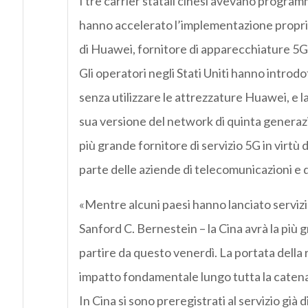
I tre carrier statali cinesi avevano program
hanno accelerato l’implementazione proprio
di Huawei, fornitore di apparecchiature 5G 
Gli operatori negli Stati Uniti hanno introdot
senza utilizzare le attrezzature Huawei, e l
sua versione del network di quinta generazi
più grande fornitore di servizio 5G in virtù
parte delle aziende di telecomunicazioni e 
«Mentre alcuni paesi hanno lanciato servizi 5G
Sanford C. Bernestein – la Cina avrà la pi
partire da questo venerdì. La portata della 
impatto fondamentale lungo tutta la caten
In Cina si sono preregistrati al servizio già d