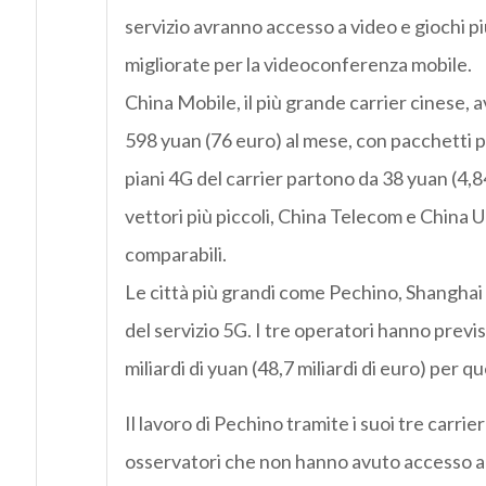
servizio avranno accesso a video e giochi più
migliorate per la videoconferenza mobile.
China Mobile, il più grande carrier cinese, av
598 yuan (76 euro) al mese, con pacchetti per
piani 4G del carrier partono da 38 yuan (4,8
vettori più piccoli, China Telecom e China
comparabili.
Le città più grandi come Pechino, Shangha
del servizio 5G. I tre operatori hanno previ
miliardi di yuan (48,7 miliardi di euro) per q
Il lavoro di Pechino tramite i suoi tre carrie
osservatori che non hanno avuto accesso ad