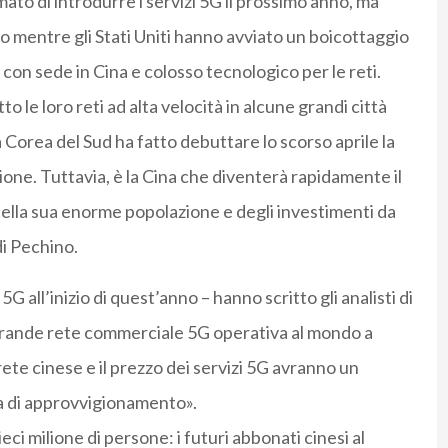
mato di introdurre i servizi 5G il prossimo anno, ma
 mentre gli Stati Uniti hanno avviato un boicottaggio
con sede in Cina e colosso tecnologico per le reti.
to le loro reti ad alta velocità in alcune grandi città
a Corea del Sud ha fatto debuttare lo scorso aprile la
one. Tuttavia, è la Cina che diventerà rapidamente il
 della sua enorme popolazione e degli investimenti da
di Pechino.
 all’inizio di quest’anno – hanno scritto gli analisti di
ù grande rete commerciale 5G operativa al mondo a
rete cinese e il prezzo dei servizi 5G avranno un
a di approvvigionamento».
ieci milione di persone: i futuri abbonati cinesi al