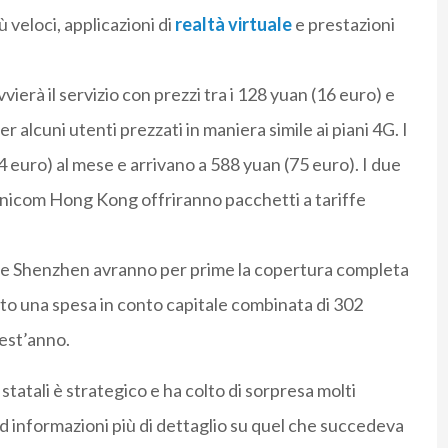
 veloci, applicazioni di
realtà virtuale
e prestazioni
vierà il servizio con prezzi tra i 128 yuan (16 euro) e
 alcuni utenti prezzati in maniera simile ai piani 4G. I
4 euro) al mese e arrivano a 588 yuan (75 euro). I due
 Unicom Hong Kong offriranno pacchetti a tariffe
i e Shenzhen avranno per prime la copertura completa
sto una spesa in conto capitale combinata di 302
uest’anno.
r statali è strategico e ha colto di sorpresa molti
 informazioni più di dettaglio su quel che succedeva