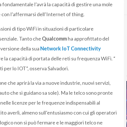
a fondamentale l’avrà la capacità di gestire una mole
e con l’affermarsi dell’Internet of thing.
oni di tipo WiFi in situazioni di particolare
senziale. Tanto che
Qualcomm
ha approfittato del
 versione della sua
Network IoT Connectivity
 la capacità di portata delle reti su frequenza WiFi. “
 per lo IOT”, osserva Salvadori.
e che aprirà la via a nuove industrie, nuovi servizi,
e auto che si guidano sa sole). Ma le telco sono pronte
 nelle licenze per le frequenze indispensabili al
to averli, almeno sull’entusiasmo con cui gli operatori
logico non si può fermare e le maggiori telco ne