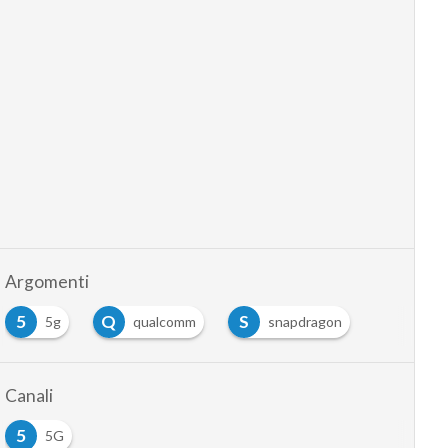
Argomenti
5
Q
S
5g
qualcomm
snapdragon
Canali
5
5G