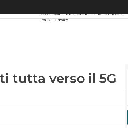
utta verso il 5G
Ultimi articoli
Digital Economy
Telco
Industria 4.0
S
Green economy
Intelligenza artificiale
Videointerv
Podcast
Privacy
 tutta verso il 5G