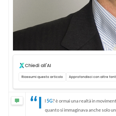
Chiedi all'AI
Riassumi questo articolo
Approfondisci con altre font
“I
l
5G
? è ormai una realtà in movimen
quanto si immaginava anche solo un 