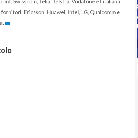
rint, Swisscom, Telia, Telstra, Vodafone e l’italiana
 fornitori: Ericsson, Huawei, Intel, LG, Qualcomm e
e.
colo