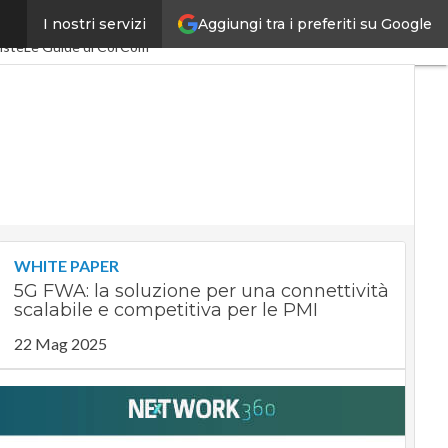
Aggiungi tra i preferiti su Google
I nostri servizi
pacEconomy
PA Digitale
iste
Le Guide di CorCom
WHITE PAPER
5G FWA: la soluzione per una connettività
scalabile e competitiva per le PMI
22 Mag 2025