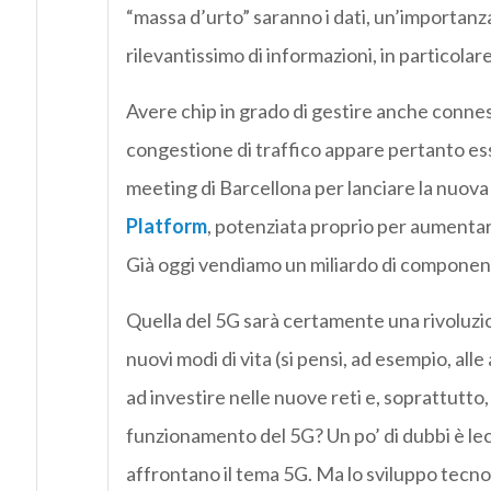
“massa d’urto” saranno i dati, un’importanz
rilevantissimo di informazioni, in particolar
Avere chip in grado di gestire anche connessi
congestione di traffico appare pertanto es
meeting di Barcellona per lanciare la nuova
Platform
, potenziata proprio per aumentare
Già oggi vendiamo un miliardo di componenti
Quella del 5G sarà certamente una rivoluzion
nuovi modi di vita (si pensi, ad esempio, all
ad investire nelle nuove reti e, soprattutto,
funzionamento del 5G? Un po’ di dubbi è leci
affrontano il tema 5G. Ma lo sviluppo tecno