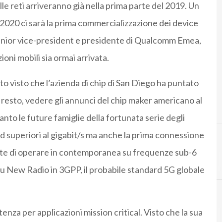
elle reti arriveranno già nella prima parte del 2019. Un
 2020 ci sarà la prima commercializzazione dei device
nior vice-president e presidente di Qualcomm Emea,
oni mobili sia ormai arrivata.
iato visto che l’azienda di chip di San Diego ha puntato
l resto, vedere gli annunci del chip maker americano al
anto le future famiglie della fortunata serie degli
superiori al gigabit/s ma anche la prima connessione
te di operare in contemporanea su frequenze sub-6
 New Radio in 3GPP, il probabile standard 5G globale
tenza per applicazioni mission critical. Visto che la sua